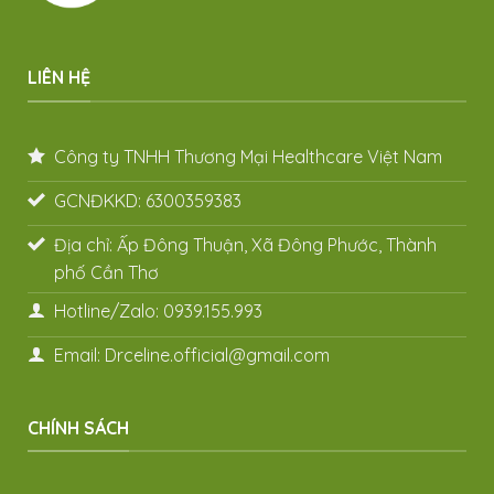
LIÊN HỆ
Công ty TNHH Thương Mại Healthcare Việt Nam
GCNĐKKD: 6300359383
Địa chỉ: Ấp Đông Thuận, Xã Đông Phước, Thành
phố Cần Thơ
Hotline/Zalo: 0939.155.993
Email: Drceline.official@gmail.com
CHÍNH SÁCH