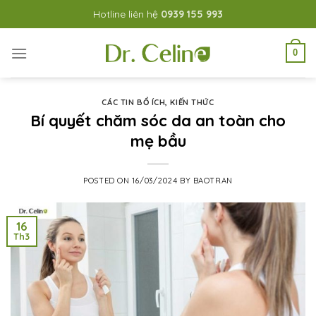
Skip
Hotline liên hệ
0939 155 993
to
content
0
CÁC TIN BỔ ÍCH
,
KIẾN THỨC
Bí quyết chăm sóc da an toàn cho
mẹ bầu
POSTED ON
16/03/2024
BY
BAOTRAN
16
Th3