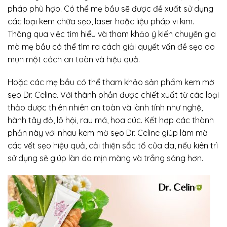
pháp phù hợp. Có thể mẹ bầu sẽ được đề xuất sử dụng
các loại kem chữa sẹo, laser hoặc liệu pháp vi kim.
Thông qua việc tìm hiểu và tham khảo ý kiến chuyên gia
mà mẹ bầu có thể tìm ra cách giải quyết vấn đề sẹo do
mụn một cách an toàn và hiệu quả.
Hoặc các mẹ bầu có thể tham khảo sản phẩm kem mờ
sẹo Dr. Celine. Với thành phần được chiết xuất từ các loại
thảo dược thiên nhiên an toàn và lành tính như nghệ,
hành tây đỏ, lô hội, rau má, hoa cúc. Kết hợp các thành
phần này với nhau kem mờ sẹo Dr. Celine giúp làm mờ
các vết sẹo hiệu quả, cải thiện sắc tố của da, nếu kiên trì
sử dụng sẽ giúp làn da mịn màng và trắng sáng hơn.