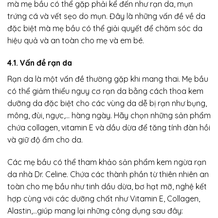
mà mẹ bầu có thể gặp phải kể đến như rạn da, mụn
trứng cá và vết sẹo do mụn. Đây là những vấn đề về da
đặc biệt mà mẹ bầu có thể giải quyết để chăm sóc da
hiệu quả và an toàn cho mẹ và em bé.
4.1. Vấn đề
rạn da
Rạn da là một vấn đề thường gặp khi mang thai. Mẹ bầu
có thể giảm thiểu nguy cơ rạn da bằng cách thoa kem
dưỡng da đặc biệt cho các vùng da dễ bị rạn như bụng,
mông, đùi, ngực,… hàng ngày. Hãy chọn những sản phẩm
chứa collagen, vitamin E và dầu dừa để tăng tính đàn hồi
và giữ độ ẩm cho da.
Các mẹ bầu có thể tham khảo sản phẩm kem ngừa rạn
da nhà Dr. Celine. Chứa các thành phần từ thiên nhiên an
toàn cho mẹ bầu như tinh dầu dừa, bơ hạt mỡ, nghệ kết
hợp cùng với các dưỡng chất như Vitamin E, Collagen,
Alastin,…giúp mang lại những công dụng sau đây: