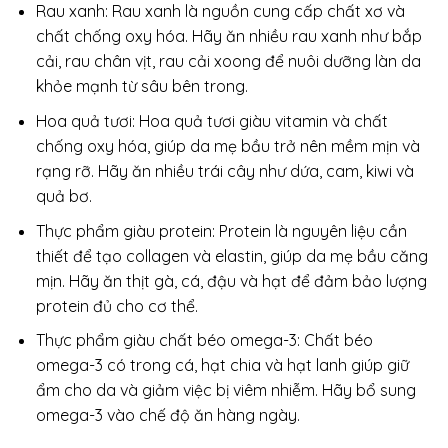
Rau xanh: Rau xanh là nguồn cung cấp chất xơ và
chất chống oxy hóa. Hãy ăn nhiều rau xanh như bắp
cải, rau chân vịt, rau cải xoong để nuôi dưỡng làn da
khỏe mạnh từ sâu bên trong.
Hoa quả tươi: Hoa quả tươi giàu vitamin và chất
chống oxy hóa, giúp da mẹ bầu trở nên mềm mịn và
rạng rỡ. Hãy ăn nhiều trái cây như dứa, cam, kiwi và
quả bơ.
Thực phẩm giàu protein: Protein là nguyên liệu cần
thiết để tạo collagen và elastin, giúp da mẹ bầu căng
mịn. Hãy ăn thịt gà, cá, đậu và hạt để đảm bảo lượng
protein đủ cho cơ thể.
Thực phẩm giàu chất béo omega-3: Chất béo
omega-3 có trong cá, hạt chia và hạt lanh giúp giữ
ẩm cho da và giảm việc bị viêm nhiễm. Hãy bổ sung
omega-3 vào chế độ ăn hàng ngày.