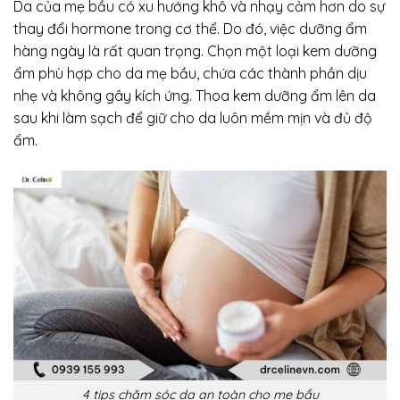
Da của mẹ bầu có xu hướng khô và nhạy cảm hơn do sự
thay đổi hormone trong cơ thể. Do đó, việc dưỡng ẩm
hàng ngày là rất quan trọng. Chọn một loại kem dưỡng
ẩm phù hợp cho da mẹ bầu, chứa các thành phần dịu
nhẹ và không gây kích ứng. Thoa kem dưỡng ẩm lên da
sau khi làm sạch để giữ cho da luôn mềm mịn và đủ độ
ẩm.
4 tips chăm sóc da an toàn cho mẹ bầu