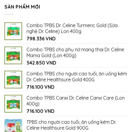
SẢN PHẨM MỚI
Combo TPBS Dr. Celine Turmeric Gold (Sữa
nghệ Dr. Celine) Lon 400g
798.336
VND
Combo TPBS cho phụ nữ mang thai Dr. Celine
Mama Gold (Lon 400g)
542.850
VND
Combo TPBS cho người cao tuổi, ăn uống kém
Dr. Celine Healthsure Gold 400G
716.100
VND
Combo TPBS Canxi Dr. Celine Canxi Care (Lon
400g)
716.100
VND
TPBS cho người cao tuổi, ăn uống kém Dr.
Celine Healthsure Gold 900G