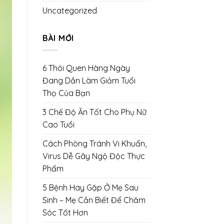
Uncategorized
BÀI MỚI
6 Thói Quen Hàng Ngày
Đang Dần Làm Giảm Tuổi
Thọ Của Bạn
3 Chế Độ Ăn Tốt Cho Phụ Nữ
Cao Tuổi
Cách Phòng Tránh Vi Khuẩn,
Virus Dễ Gây Ngộ Độc Thực
Phẩm
5 Bệnh Hay Gặp Ở Mẹ Sau
Sinh – Mẹ Cần Biết Để Chăm
Sóc Tốt Hơn