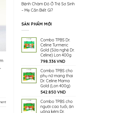
Bệnh Chàm Đỏ Ở Trẻ Sơ Sinh
– Mẹ Cần Biết Gì?
SẢN PHẨM MỚI
Combo TPBS Dr.
Celine Turmeric
Gold (Sữa nghệ Dr.
Celine) Lon 400g
ỉm
798.336
VND
,
Combo TPBS cho
phụ nữ mang thai
Dr. Celine Mama
Gold (Lon 400g)
542.850
VND
Combo TPBS cho
ment
người cao tuổi, ăn
uống kém Dr.