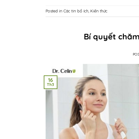
Posted in
Các tin bổ ích
,
Kiến thức
Bí quyết chăm
PO
16
Th3