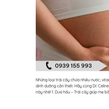
Những loại trái cây chứa nhiều nước, vit
dinh dưỡng cần thiết. Hãy cùng Dr. Celin
này nhé! 1. Dưa hấu – Trái cây giúp mẹ bầu