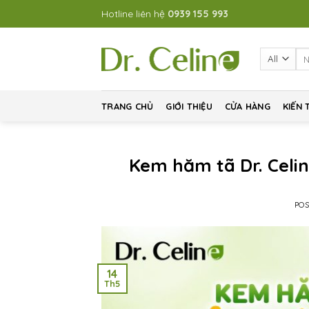
Skip
Hotline liên hệ
0939 155 993
to
content
Se
for
TRANG CHỦ
GIỚI THIỆU
CỬA HÀNG
KIẾN 
Kem hăm tã Dr. Celi
PO
14
Th5