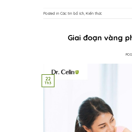
Posted in
Các tin bổ ích
,
Kiến thức
Giai đoạn vàng ph
PO
22
Th3