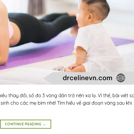
iều thay đổi, số đo 3 vòng dần trở nên xa lạ. Vì thế, bài viết s
sinh cho các mẹ bỉm nhé! Tìm hiểu về giai đoạn vàng sau khi
CONTINUE READING
→