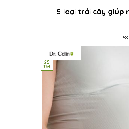
5 loại trái cây giú
POS
25
Th4