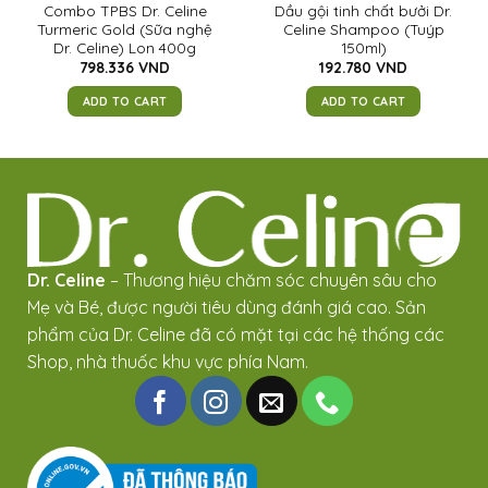
Combo TPBS Dr. Celine
Dầu gội tinh chất bưởi Dr.
Turmeric Gold (Sữa nghệ
Celine Shampoo (Tuýp
Dr. Celine) Lon 400g
150ml)
798.336
VND
192.780
VND
ADD TO CART
ADD TO CART
Dr. Celine
– Thương hiệu chăm sóc chuyên sâu cho
Mẹ và Bé, được người tiêu dùng đánh giá cao. Sản
phẩm của Dr. Celine đã có mặt tại các hệ thống các
Shop, nhà thuốc khu vực phía Nam.