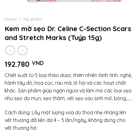
Home
/
Mỹ phẩm
Kem mờ sẹo Dr. Celine C-Section Scars
and Stretch Marks (Tuýp 15g)
192.780
VND
Chiết xuất từ 5 loại thảo dược thiên nhiên lành tính: nghệ,
hành tây đỏ, hoa cúc, rau má, lô hội và các hoạt chất
khác. Sản phẩm giúp ngăn ngừa và làm mờ các loại sẹo
như sẹo do mụn, sẹo thâm, vết sẹo sau sinh mổ, bỏng,……
Cách dùng: Lấy một lượng vừa đủ thoa nhẹ nhàng lên
vết thương đã liền da 4 – 5 lần/ngày, không dùng cho
vết thương hở.