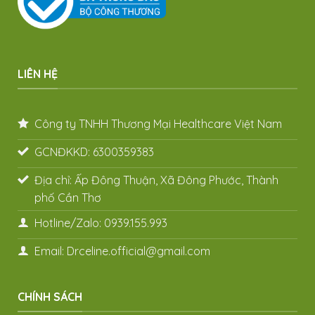
LIÊN HỆ
Công ty TNHH Thương Mại Healthcare Việt Nam
GCNĐKKD: 6300359383
Địa chỉ: Ấp Đông Thuận, Xã Đông Phước, Thành
phố Cần Thơ
Hotline/Zalo: 0939.155.993
Email: Drceline.official@gmail.com
CHÍNH SÁCH