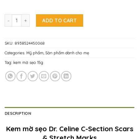
Kem mờ sẹo Dr. Celine C-Section Scars and Stretch Marks (T
ADD TO CART
SKU:
8938524450068
Categories:
Mỹ phẩm
,
Sản phẩm dành cho mẹ
Tag:
kem mờ sẹo 15g
DESCRIPTION
Kem mờ sẹo Dr. Celine C-Section Scars
& Stretch Marks