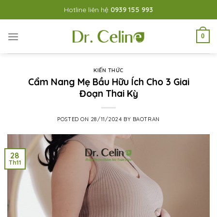
Skip
Hotline liên hệ
0939 155 993
to
content
0
KIẾN THỨC
Cẩm Nang Mẹ Bầu Hữu Ích Cho 3 Giai
Đoạn Thai Kỳ
POSTED ON
28/11/2024
BY
BAOTRAN
28
Th11