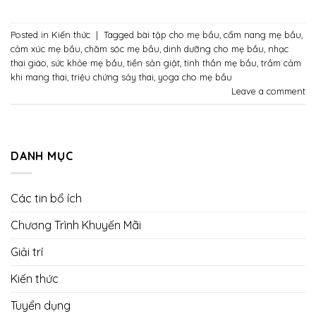
Posted in
Kiến thức
|
Tagged
bài tập cho mẹ bầu
,
cẩm nang mẹ bầu
,
cảm xúc mẹ bầu
,
chăm sóc mẹ bầu
,
dinh dưỡng cho mẹ bầu
,
nhạc
thai giáo
,
sức khỏe mẹ bầu
,
tiền sản giật
,
tinh thần mẹ bầu
,
trầm cảm
khi mang thai
,
triệu chứng sảy thai
,
yoga cho mẹ bầu
Leave a comment
DANH MỤC
Các tin bổ ích
Chương Trình Khuyến Mãi
Giải trí
Kiến thức
Tuyển dụng