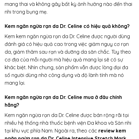
mang thai và không gây bất kỳ ảnh hưởng nào đến thai
nhi trong bụng mẹ.
Kem ngăn ngừa rạn da Dr. Celine có hiệu quả không?
Kem kem ngăn ngừa rạn da Dr. Celine được người dùng
đánh giá có hiệu quả cao trong việc giảm nguy cơ rạn
da, giảm thâm sau rạn và dưỡng da săn chắc. Tùy theo
cơ địa của mỗi người mà hiệu quả mang lại sẽ có sự
khác biệt. Nhìn chung, sản phẩm vẫn được lòng đại đa
số người dùng nhờ công dụng và độ lành tính mà nó
mang lại.
Kem ngăn ngừa rạn da Dr. Celine mua ở đâu chính
hãng?
Kem ngăn ngừa rạn da Dr. Celine được bán rộng rãi tại
nhiều hệ thống nhà thuốc bệnh viện Đa khoa và Sản nhi
tại khu vực phía Nam. Ngoài ra, theo các
review kem
ngăn ngừa rạn da Dr. Celine Intensive Stretch Mark