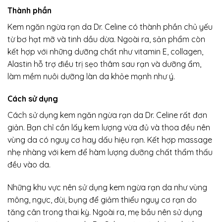
Thành phần
Kem ngăn ngừa rạn da Dr. Celine có thành phần chủ yếu
từ bơ hạt mỡ và tinh dầu dừa. Ngoài ra, sản phẩm còn
kết hợp với những dưỡng chất như vitamin E, collagen,
Alastin hỗ trợ điều trị sẹo thâm sau rạn và dưỡng ẩm,
làm mềm nuôi dưỡng làn da khỏe mạnh như ý.
Cách sử dụng
Cách sử dụng kem ngăn ngừa rạn da Dr. Celine rất đơn
giản. Bạn chỉ cần lấy kem lượng vừa đủ và thoa đều nên
vùng da có nguy cơ hay dấu hiệu rạn. Kết hợp massage
nhẹ nhàng với kem để hàm lượng dưỡng chất thẩm thấu
đều vào da.
Những khu vực nên sử dụng kem ngừa rạn da như vùng
mông, ngực, đùi, bụng để giảm thiểu nguy cơ rạn do
tăng cân trong thai kỳ. Ngoài ra, mẹ bầu nên sử dụng