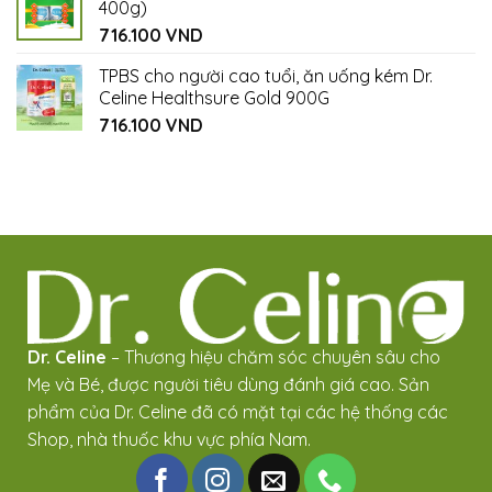
400g)
716.100
VND
TPBS cho người cao tuổi, ăn uống kém Dr.
Celine Healthsure Gold 900G
716.100
VND
Dr. Celine
– Thương hiệu chăm sóc chuyên sâu cho
Mẹ và Bé, được người tiêu dùng đánh giá cao. Sản
phẩm của Dr. Celine đã có mặt tại các hệ thống các
Shop, nhà thuốc khu vực phía Nam.