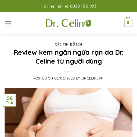
Skip
Hotline liên hệ
0939 155 993
to
content
0
CÁC TIN BỔ ÍCH
Review kem ngăn ngừa rạn da Dr.
Celine từ người dùng
POSTED ON
06/06/2023
BY
DRCELINEVN
06
Th6