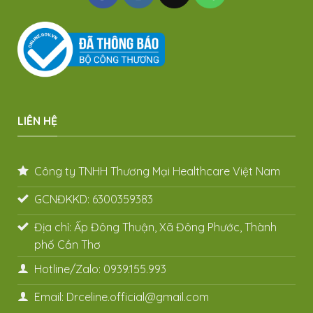
LIÊN HỆ
Công ty TNHH Thương Mại Healthcare Việt Nam
GCNĐKKD: 6300359383
Địa chỉ: Ấp Đông Thuận, Xã Đông Phước, Thành
phố Cần Thơ
Hotline/Zalo: 0939.155.993
Email: Drceline.official@gmail.com