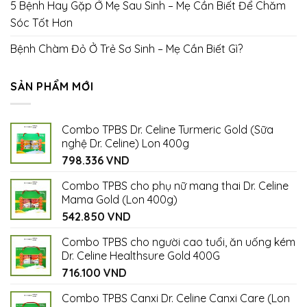
5 Bệnh Hay Gặp Ở Mẹ Sau Sinh – Mẹ Cần Biết Để Chăm
Sóc Tốt Hơn
Bệnh Chàm Đỏ Ở Trẻ Sơ Sinh – Mẹ Cần Biết Gì?
SẢN PHẨM MỚI
Combo TPBS Dr. Celine Turmeric Gold (Sữa
nghệ Dr. Celine) Lon 400g
798.336
VND
Combo TPBS cho phụ nữ mang thai Dr. Celine
Mama Gold (Lon 400g)
542.850
VND
Combo TPBS cho người cao tuổi, ăn uống kém
Dr. Celine Healthsure Gold 400G
716.100
VND
Combo TPBS Canxi Dr. Celine Canxi Care (Lon