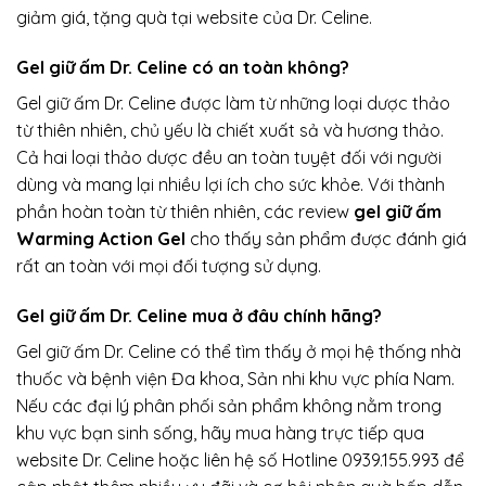
giảm giá, tặng quà tại website của Dr. Celine.
Gel giữ ấm Dr. Celine có an toàn không?
Gel giữ ấm Dr. Celine được làm từ những loại dược thảo
từ thiên nhiên, chủ yếu là chiết xuất sả và hương thảo.
Cả hai loại thảo dược đều an toàn tuyệt đối với người
dùng và mang lại nhiều lợi ích cho sức khỏe. Với thành
phần hoàn toàn từ thiên nhiên, các review
gel giữ ấm
Warming Action Gel
cho thấy sản phẩm được đánh giá
rất an toàn với mọi đối tượng sử dụng.
Gel giữ ấm Dr. Celine mua ở đâu chính hãng?
Gel giữ ấm Dr. Celine có thể tìm thấy ở mọi hệ thống nhà
thuốc và bệnh viện Đa khoa, Sản nhi khu vực phía Nam.
Nếu các đại lý phân phối sản phẩm không nằm trong
khu vực bạn sinh sống, hãy mua hàng trực tiếp qua
website Dr. Celine
hoặc liên hệ số Hotline
0939.155.993
để