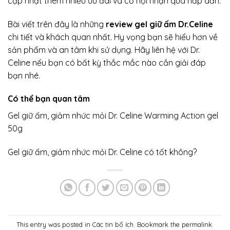
cập nhật thêm nhiều ưu đãi và cơ hội nhận quà hấp dẫn.
Bài viết trên đây là những
review gel giữ ấm Dr.Celine
chi tiết và khách quan nhất. Hy vọng bạn sẽ hiểu hơn về
sản phẩm và an tâm khi sử dụng. Hãy liên hệ với Dr.
Celine nếu bạn có bất kỳ thắc mắc nào cần giải đáp
bạn nhé.
Có thể bạn quan tâm
Gel giữ ấm, giảm nhức mỏi Dr. Celine Warming Action gel
50g
Gel giữ ấm, giảm nhức mỏi Dr. Celine có tốt không?
This entry was posted in
Các tin bổ ích
. Bookmark the
permalink
.