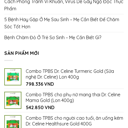
Cách Phòng Tránh Vi Khuẩn, Virus Dễ Gây Ngộ Độc Thực
Phẩm
5 Bệnh Hay Gặp Ở Mẹ Sau Sinh – Mẹ Cần Biết Để Chăm
Sóc Tốt Hơn
Bệnh Chàm Đỏ Ở Trẻ Sơ Sinh – Mẹ Cần Biết Gì?
SẢN PHẨM MỚI
Combo TPBS Dr. Celine Turmeric Gold (Sữa
nghệ Dr. Celine) Lon 400g
798.336
VND
Combo TPBS cho phụ nữ mang thai Dr. Celine
Mama Gold (Lon 400g)
542.850
VND
Combo TPBS cho người cao tuổi, ăn uống kém
Dr. Celine Healthsure Gold 400G