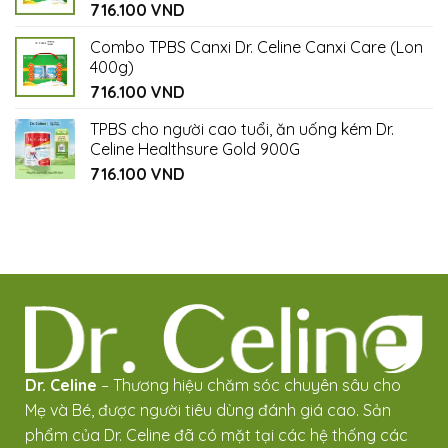
716.100
VND
Combo TPBS Canxi Dr. Celine Canxi Care (Lon
400g)
716.100
VND
TPBS cho người cao tuổi, ăn uống kém Dr.
Celine Healthsure Gold 900G
716.100
VND
Dr. Celine
– Thương hiệu chăm sóc chuyên sâu cho
Mẹ và Bé, được người tiêu dùng đánh giá cao. Sản
phẩm của Dr. Celine đã có mặt tại các hệ thống các