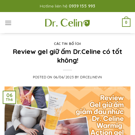
Skip
Hotline liên hệ
0939 155 993
to
content
0
CÁC TIN BỔ ÍCH
Review gel giữ ấm Dr.Celine có tốt
không!
POSTED ON
06/06/2023
BY
DRCELINEVN
06
Th6