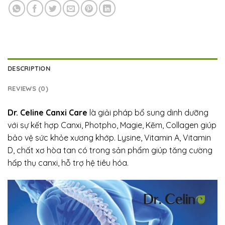
DESCRIPTION
REVIEWS (0)
Dr. Celine C
anxi Care
là giải pháp bổ sung dinh dưỡng
với sự kết hợp Canxi, Photpho, Magie, Kẽm, Collagen giúp
bảo vệ sức khỏe xương khớp. Lysine, Vitamin A, Vitamin
D, chất xơ hòa tan có trong sản phẩm giúp tăng cường
hấp thụ canxi, hỗ trợ hệ tiêu hóa.