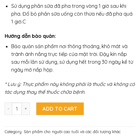
Sử dụng phần sữa đã pha trong vòng 1 giờ sau khi
pha. Đổ bỏ phần sữa uống còn thừa nếu đã pha quá
1 giờ.C
Hướng dẫn bảo quản:
Bảo quản sản phẩm nơi thông thoáng, khô mát và
tránh ánh nắng trực tiếp của mặt trời. Đậy kín nắp
sau mỗi lần sử dụng, sử dụng hết trong 30 ngày kể từ
ngày mở nắp hộp.
* Lưu ý: Thực phẩm này không phải là thuốc và không có
tác dụng thay thế thuốc chữa bệnh.
TPBS Canxi Dr. Celine Canxi Care (Lon 900g) quantity
ADD TO CART
Category:
Sản phẩm cho người cao tuổi và các đối tượng khác