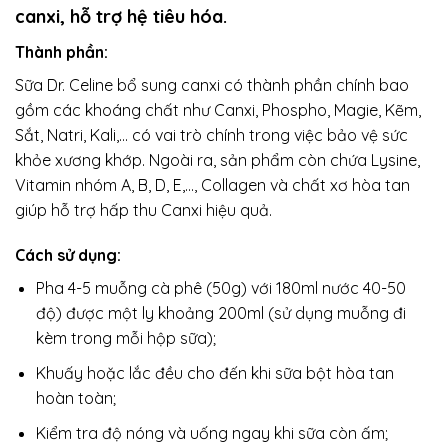
canxi, hỗ trợ hệ tiêu hóa.
Thành phần:
Sữa Dr. Celine bổ sung canxi có thành phần chính bao
gồm các khoáng chất như Canxi, Phospho, Magie, Kẽm,
Sắt, Natri, Kali,… có vai trò chính trong việc bảo vệ sức
khỏe xương khớp. Ngoài ra, sản phẩm còn chứa Lysine,
Vitamin nhóm A, B, D, E,…, Collagen và chất xơ hòa tan
giúp hỗ trợ hấp thu Canxi hiệu quả.
Cách sử dụng:
Pha 4-5 muỗng cà phê (50g) với 180ml nước 40-50
độ) được một ly khoảng 200ml (sử dụng muỗng đi
kèm trong mỗi hộp sữa);
Khuấy hoặc lắc đều cho đến khi sữa bột hòa tan
hoàn toàn;
Kiểm tra độ nóng và uống ngay khi sữa còn ấm;