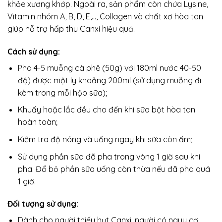
khỏe xương khớp. Ngoài ra, sản phẩm còn chứa Lysine,
Vitamin nhóm A, B, D, E,…, Collagen và chất xơ hòa tan
giúp hỗ trợ hấp thu Canxi hiệu quả.
Cách sử dụng:
Pha 4-5 muỗng cà phê (50g) với 180ml nước 40-50
độ) được một ly khoảng 200ml (sử dụng muỗng đi
kèm trong mỗi hộp sữa);
Khuấy hoặc lắc đều cho đến khi sữa bột hòa tan
hoàn toàn;
Kiểm tra độ nóng và uống ngay khi sữa còn ấm;
Sử dụng phần sữa đã pha trong vòng 1 giờ sau khi
pha. Đổ bỏ phần sữa uống còn thừa nếu đã pha quá
1 giờ.
Đối tượng sử dụng:
Dành cho người thiếu hụt Canxi, người có nguy cơ