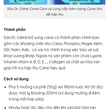
Sữa Dr. Celine Canxi Care có cung cấp hàm lượng Canxi lớn,
dễ hấp thụ
Thành phần:
Sữa Dr. Celine bổ sung canxi có thành phần chính bao
gồm các khoáng chất như Canxi, Phospho, Magie, Kẽm,
Sắt, Natri, Kali,… có vai trò chính trong việc bảo vệ sức
khỏe xương khớp. Ngoài ra, sản phẩm còn chứa Lysine,
Vitamin nhóm A, B, D, E,…, Collagen và chất xơ hòa tan
giúp hỗ trợ hấp thu Canxi hiệu quả.
Cách sử dụng:
Pha 5 muỗng cà phê (50g) với 180ml nước 40-50 độ)
được một ly khoảng 200ml (sử dụng muỗng đi kèm
trong mỗi hộp sữa);
Khuấy hoặc lắc đều cho đến khi sữa bột hòa tan