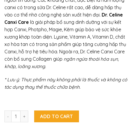
canxi có trong sữa Dr. Celine rất cao, dễ dàng hấp thụ
vào cơ thể nhờ công nghệ sản xuất hiện đại.
Dr. Celine
Canxi Care
là giải pháp bổ sung dinh dưỡng với sự kết
hợp Canxi, Photpho, Magie, Kẽm giúp bảo vệ sức khỏe
xương khớp toàn diện. Lysine, Vitamin A, Vitamin D, chất
xơ hòa tan có trong sản phẩm giúp tăng cường hấp thụ
Canxi, hỗ trợ hệ tiêu hóa. Ngoài ra, Dr. Celine Canxi Care
còn bổ sung Collagen giúp
ngăn ngừa thoái hóa sụn,
khớp, loãng xương.
* Lưu ý: Thực phẩm này không phải là thuốc và không có
tác dụng thay thế thuốc chữa bệnh.
TPBS Canxi Dr. Celine Canxi Care (Lon 400g) quantity
ADD TO CART