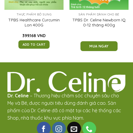
THỰC PHẨM BỔ SUNG
SẢN PHẨM DÀNH CHO BÉ
TPBS Healthcare Curcumin
TPBS Dr. Celine Newborn IQ
Lon 400G
0-12 tháng 400g
399.168
VND
ADD TO CART
MUA NGAY
Dr. Celine
– Thương hiệu chăm sóc chuyên sâu cho
Mẹ và Bé, được người tiêu dùng đánh giá cao. Sản
phẩm của Dr. Celine đã có mặt tại các hệ thống các
Shop, nhà thuốc khu vực phía Nam.