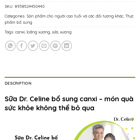
SKU:
8938524450440
Categories:
Sản phẩm cho người cao tuổi và các đối tượng khác
,
Thực
phẩm bổ sung
Tags:
canxi
,
loãng xương
,
sữa
,
xương
DESCRIPTION
Sữa Dr. Celine bổ sung canxi – món quà
sức khỏe không thể bỏ qua