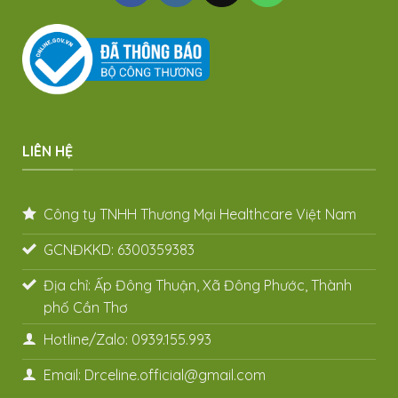
LIÊN HỆ
Công ty TNHH Thương Mại Healthcare Việt Nam
GCNĐKKD: 6300359383
Địa chỉ: Ấp Đông Thuận, Xã Đông Phước, Thành
phố Cần Thơ
Hotline/Zalo: 0939.155.993
Email: Drceline.official@gmail.com