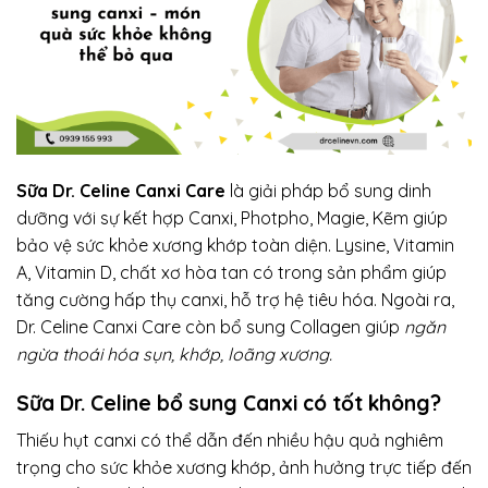
Sữa Dr. Celine C
anxi Care
là giải pháp bổ sung dinh
dưỡng với sự kết hợp Canxi, Photpho, Magie, Kẽm giúp
bảo vệ sức khỏe xương khớp toàn diện. Lysine, Vitamin
A, Vitamin D, chất xơ hòa tan có trong sản phẩm giúp
tăng cường hấp thụ canxi, hỗ trợ hệ tiêu hóa. Ngoài ra,
Dr. Celine Canxi Care còn bổ sung Collagen giúp
ngăn
ngừa thoái hóa sụn, khớp, loãng xương.
Sữa Dr. Celine bổ sung Canxi có tốt không?
Thiếu hụt canxi có thể dẫn đến nhiều hậu quả nghiêm
trọng cho sức khỏe xương khớp, ảnh hưởng trực tiếp đến