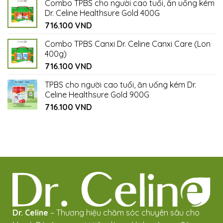
Combo TPBS cho người cao tuổi, ăn uống kém
Dr. Celine Healthsure Gold 400G
716.100
VND
Combo TPBS Canxi Dr. Celine Canxi Care (Lon
400g)
716.100
VND
TPBS cho người cao tuổi, ăn uống kém Dr.
Celine Healthsure Gold 900G
716.100
VND
Dr. Celine
– Thương hiệu chăm sóc chuyên sâu cho