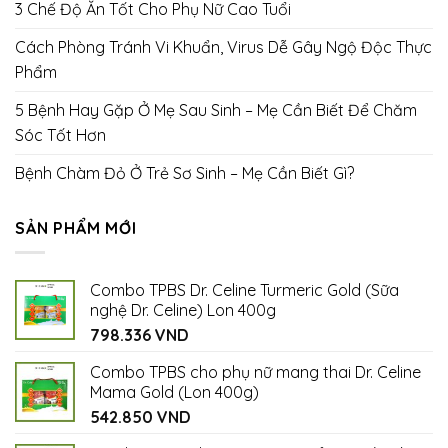
3 Chế Độ Ăn Tốt Cho Phụ Nữ Cao Tuổi
Cách Phòng Tránh Vi Khuẩn, Virus Dễ Gây Ngộ Độc Thực
Phẩm
5 Bệnh Hay Gặp Ở Mẹ Sau Sinh – Mẹ Cần Biết Để Chăm
Sóc Tốt Hơn
Bệnh Chàm Đỏ Ở Trẻ Sơ Sinh – Mẹ Cần Biết Gì?
SẢN PHẨM MỚI
Combo TPBS Dr. Celine Turmeric Gold (Sữa
nghệ Dr. Celine) Lon 400g
798.336
VND
Combo TPBS cho phụ nữ mang thai Dr. Celine
Mama Gold (Lon 400g)
542.850
VND