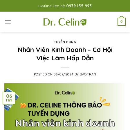
Skip
Hotline liên hệ
0939 155 993
to
content
0
TUYỂN DỤNG
Nhân Viên Kinh Doanh – Cơ Hội
Việc Làm Hấp Dẫn
POSTED ON
06/09/2024
BY
BAOTRAN
06
Th9