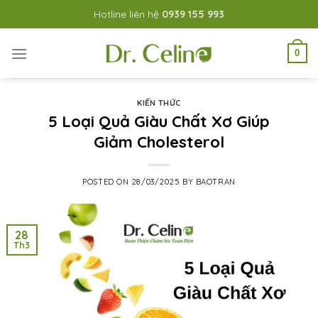
Skip
Hotline liên hệ
0939 155 993
to
content
0
KIẾN THỨC
5 Loại Quả Giàu Chất Xơ Giúp
Giảm Cholesterol
POSTED ON
28/03/2025
BY
BAOTRAN
28
Th3