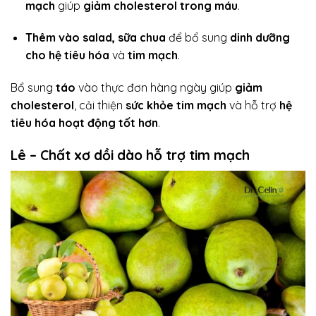
mạch
giúp
giảm cholesterol trong máu
.
Thêm vào salad, sữa chua
để bổ sung
dinh dưỡng
cho hệ tiêu hóa
và
tim mạch
.
Bổ sung
táo
vào thực đơn hàng ngày giúp
giảm
cholesterol
, cải thiện
sức khỏe tim mạch
và hỗ trợ
hệ
tiêu hóa hoạt động tốt hơn
.
Lê – Chất xơ dồi dào hỗ trợ tim mạch