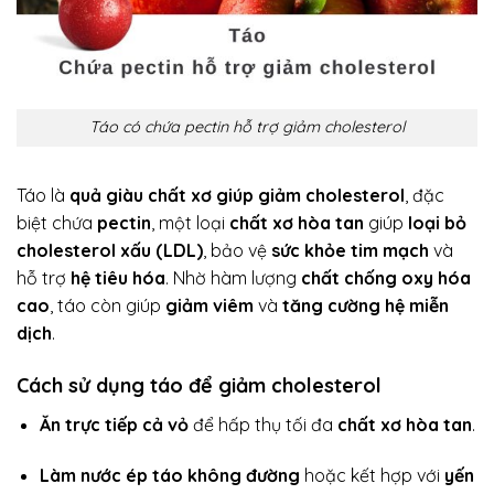
Táo có chứa pectin hỗ trợ giảm cholesterol
Táo là
quả giàu chất xơ giúp giảm cholesterol
, đặc
biệt chứa
pectin
, một loại
chất xơ hòa tan
giúp
loại bỏ
cholesterol xấu (LDL)
, bảo vệ
sức khỏe tim mạch
và
hỗ trợ
hệ tiêu hóa
. Nhờ hàm lượng
chất chống oxy hóa
cao
, táo còn giúp
giảm viêm
và
tăng cường hệ miễn
dịch
.
Cách sử dụng táo để giảm cholesterol
Ăn trực tiếp cả vỏ
để hấp thụ tối đa
chất xơ hòa tan
.
Làm nước ép táo không đường
hoặc kết hợp với
yến