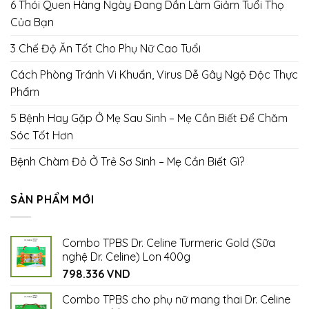
6 Thói Quen Hàng Ngày Đang Dần Làm Giảm Tuổi Thọ
Của Bạn
3 Chế Độ Ăn Tốt Cho Phụ Nữ Cao Tuổi
Cách Phòng Tránh Vi Khuẩn, Virus Dễ Gây Ngộ Độc Thực
Phẩm
5 Bệnh Hay Gặp Ở Mẹ Sau Sinh – Mẹ Cần Biết Để Chăm
Sóc Tốt Hơn
Bệnh Chàm Đỏ Ở Trẻ Sơ Sinh – Mẹ Cần Biết Gì?
SẢN PHẨM MỚI
Combo TPBS Dr. Celine Turmeric Gold (Sữa
nghệ Dr. Celine) Lon 400g
798.336
VND
Combo TPBS cho phụ nữ mang thai Dr. Celine