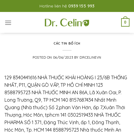
Skip
Hotline liên hệ
0939 155 993
to
content
0
CÁC TIN BỔ ÍCH
POSTED ON
06/06/2023
BY
DRCELINEVN
129 8340441616 NHÀ THUỐC KHẢI HOÀNG I 23/6B THỐNG
NHẤT, P11, QUẬN GÒ VẤP, TP HỒ CHÍ MINH 123
8588795723 NHÀ THUỐC MINH AN 86A, Lã Xuân Oai, P.
Long Trường, Q9, TP HCM 140 8157687434 Nhất Minh
Quang (Nhà thuốc) Số 2,phan Văn Hớn, ấp 7,Xuân Thới
Thượng, Hóc Môn, tphcm 141 0302519433 NHÀ THUỐC
PHARMA SỐ 1 371, Đặng Thúc Vịnh, ấp 1, Đông Thạnh,
Hóc Môn, Tp. HCM 144 8588795723 Nhà thuốc Minh An