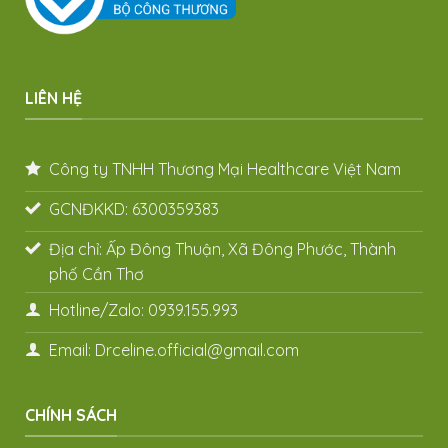
LIÊN HỆ
Công ty TNHH Thương Mại Healthcare Việt Nam
GCNĐKKD: 6300359383
Địa chỉ: Ấp Đông Thuận, Xã Đông Phước, Thành
phố Cần Thơ
Hotline/Zalo: 0939.155.993
Email: Drceline.official@gmail.com
CHÍNH SÁCH