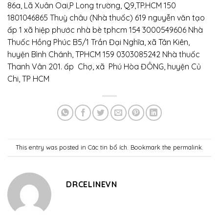
86a, Lã Xuân Oai,P Long trường, Q9,TP.HCM 150
1801046865 Thuỳ châu (Nhà thuốc) 619 nguyễn văn tạo
ấp 1 xã hiệp phước nhà bè tphcm 154 3000549606 Nhà
Thuốc Hồng Phúc B5/1 Trần Đại Nghĩa, xã Tân Kiên,
huyện Bình Chánh, TPHCM 159 0303085242 Nhà thuốc
Thanh Vân 201. ấp Chợ, xã Phú Hòa ĐÔNG, huyện Củ
Chi, TP HCM
This entry was posted in
Các tin bổ ích
. Bookmark the
permalink
.
DRCELINEVN