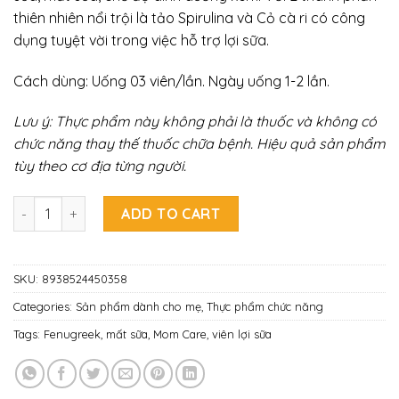
thiên nhiên nổi trội là tảo Spirulina và Cỏ cà ri có công
dụng tuyệt vời trong việc hỗ trợ lợi sữa.
Cách dùng: Uống 03 viên/lần. Ngày uống 1-2 lần.
Lưu ý: Thực phẩm này không phải là thuốc và không có
chức năng thay thế thuốc chữa bệnh. Hiệu quả sản phẩm
tùy theo cơ địa từng người.
Viên uống lợi sữa Dr. Celine Momcare Spirulina (Hộp 120 viên
ADD TO CART
SKU:
8938524450358
Categories:
Sản phẩm dành cho mẹ
,
Thực phẩm chức năng
Tags:
Fenugreek
,
mất sữa
,
Mom Care
,
viên lợi sữa