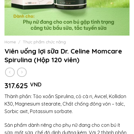
Home
/
Thực phẩm chức năng
Viên uống lợi sữa Dr. Celine Momcare
Spirulina (Hộp 120 viên)
317.625
VND
Thành phần: Tảo xoắn Spirulina, cỏ cà ri, Avicel, Kollidon
K30, Magnesium stearate, Chất chống đông vón – talc,
Sorbic axit, Potassium sorbate.
Sản phẩm dành riêng cho phụ nữ đang cho con bú ít
sữa, mất sữa, chế độ dinh dưỡng kém. Với 2 thành phần