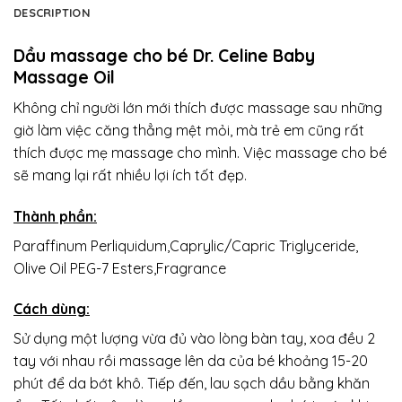
DESCRIPTION
Dầu massage cho bé Dr. Celine Baby
Massage Oil
Không chỉ người lớn mới thích được massage sau những
giờ làm việc căng thẳng mệt mỏi, mà trẻ em cũng rất
thích được mẹ massage cho mình. Việc massage cho bé
sẽ mang lại rất nhiều lợi ích tốt đẹp.
Thành phần:
Paraffinum Perliquidum,Caprylic/Capric Triglyceride,
Olive Oil PEG-7 Esters,Fragrance
Cách dùng:
Sử dụng một lượng vừa đủ vào lòng bàn tay, xoa đều 2
tay với nhau rồi massage lên da của bé khoảng 15-20
phút để da bớt khô. Tiếp đến, lau sạch dầu bằng khăn