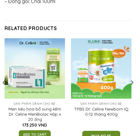
– Đóng gói: Chai 100ml
RELATED PRODUCTS
SẢN PHẨM DÀNH CHO BÉ
SẢN PHẨM DÀNH CHO BÉ
Men tiêu hóa bổ sung kẽm
TPBS Dr. Celine Newborn IQ
Dr. Celine MenBiolac Hộp x
0-12 tháng 400g
20 ống
173.250
VND
ADD TO CART
MUA NGAY