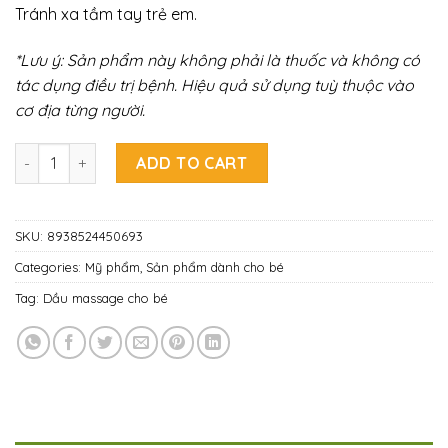
Tránh xa tầm tay trẻ em.
*Lưu ý: Sản phẩm này không phải là thuốc và không có
tác dụng điều trị bệnh. Hiệu quả sử dụng tuỳ thuộc vào
cơ địa từng người.
Dầu Massage bé Dr. Celine Baby Massage Oil 100ml quantit
ADD TO CART
SKU:
8938524450693
Categories:
Mỹ phẩm
,
Sản phẩm dành cho bé
Tag:
Dầu massage cho bé