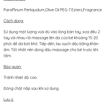
Paraffinum Perliquidum,Olive Oil PEG-7 Esters,Fragrance
Cách dùng:
Sử dụng một lượng vừa đủ vào lòng bàn tay, xoa đều 2
tay với nhau rồi massage lên da của bé khoảng 15-20
phút để da bớt khô. Tiếp đến, lau sạch dầu bằng khăn
ẩm. Tốt nhất nên dùng dầu massage cho bé trước khi
tắm.
Bảo quản:
Tránh nhiệt độ cao.
Đóng chặt nắp sau khi sử dụng.
Lưu ý: